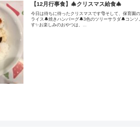
【12月行事食】🎄クリスマス給食🎄
今日は待ちに待ったクリスマスです🎅そして、保育園の
ライス🔔焼きハンバーグ🔔3色のツリーサラダ🔔コン
す✨お楽しみのおやつは、...