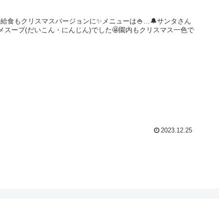
給食もクリスマスバージョンに✨メニューは🍚…🔔サンタさん
ソメスープ(だいこん・にんじん)でした🤩園内もクリスマス一色で
2023.12.25