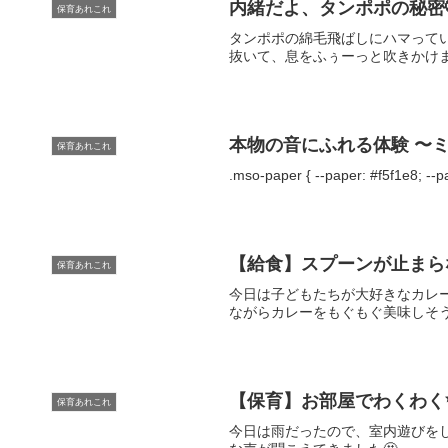
内緒だよ、タンポポの秘密
保育あれこれ
タンポポの綿毛飛ばしにハマって
抜いて、息をふぅーっと吹きかけま
本物の音にふれる体験 〜
保育あれこれ
.mso-paper { --paper: #f5f1e8; --p
【給食】スプーンが止まらな
保育あれこれ
今日は子どもたちが大好きなカレー
ながらカレーをもぐもぐ美味しそう
【保育】お部屋でわくわく
保育あれこれ
今日は雨だったので、室内遊びを