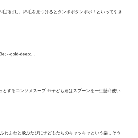
綿毛飛ばし。綿毛を見つけるとタンポポタンポポ！といって引き
e; --gold-deep:...
っとするコンソメスープ 🍲子ども達はスプーンを一生懸命使い
がふわふわと飛ぶたびに子どもたちのキャッキャという楽しそう