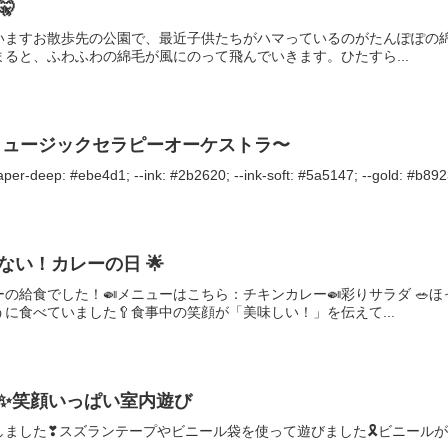

いますお散歩先の公園で、最近子供たちがハマっているのがたんぽぽの
ると、ふわふわの綿毛が風にのって飛んでいきます。ひたすら...
ミュージックセラピーオーケストラ〜
aper-deep: #ebe4d1; --ink: #2b2620; --ink-soft: #5a5147; --gold: #b8923
い！カレーの日 🌟
の給食でした！🍛メニューはこちら：チキンカレー🍛彩りサラダ 🥗ほ
に食べていました🥄食事中の笑顔が「美味しい！」を伝えて...
✨笑顔いっぱい室内遊び
しました❣スズランテープやビニール袋を使って遊びました🎗ビニール