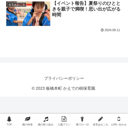
【イベント報告】夏祭りのひとと
保育あれこれ
きを親子で満喫！思い出が広がる
時間
2024.09.11
プライバシーポリシー
© 2023 板橋本町 かえでの樹保育園.
TOP
園の特徴
園の取り組み
入園プラン
園での一日
保育あれこれ
お問い合わせ