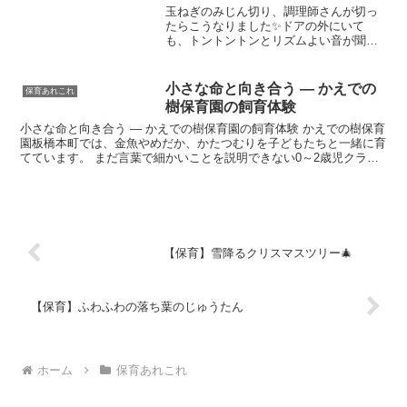
玉ねぎのみじん切り、調理師さんが切っ
たらこうなりました✨ドアの外にいて
も、トントントンとリズムよい音が聞こ
えてきました。均一でとてもきれいで
す°˖✧◝(⁰▿⁰)◜✧˖°コツは①よく切れる包丁
を使う事。 ②玉ねぎを縦半分に切
小さな命と向き合う ― かえでの
保育あれこれ
って断面を下に...
樹保育園の飼育体験
小さな命と向き合う ― かえでの樹保育園の飼育体験 かえでの樹保育
園板橋本町では、金魚やめだか、かたつむりを子どもたちと一緒に育
てています。 まだ言葉で細かいことを説明できない0～2歳児クラス
の子どもたちですが、生き物に餌をあげる瞬間は、み...
【保育】雪降るクリスマスツリー🎄
【保育】ふわふわの落ち葉のじゅうたん
ホーム
保育あれこれ