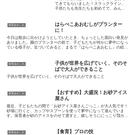
てきてもらいました！スラックライン、
子供たちも先生たちも初めてで、みんな
で大はしゃぎ(´▽｀)ベルト状のラインの
上をバランスを取りながら歩いたりする
のですが、なかなか難しい＞＜０、１歳
はらぺこあおむしがプランター
保育あれこれ
児の子たちも体操の天...
に！
今日は散歩に出かけようとしていたとき、ちょっとした面白い発見が
ありました。園のプランターの前で、子どもたちが何かに夢中になっ
ている様子が。近づいてみると、まるで『はらぺこあおむし』の絵本
のように、葉っぱを齧っている子が！他の子どもたちもその...
子供が世界を広げていく、そのそ
保育あれこれ
ばで大人ができること
子供が世界を広げていく、そのそばで大人ができること
【おすすめ】大盛況！お砂アイス
保育あれこれ
屋さん
最近、子どもたちの間で「お砂アイス屋さんごっこ」が大人気です！
砂場に行くと、カップやスプーンを使って夢中になって遊んでいま
す。保育者が砂のアイスをのせて渡すと、嬉しそうににっこり🥰カッ
プに砂を入れて「アイスどうぞ！」と保育者やお友達に渡した...
【食育】プロの技
保育あれこれ